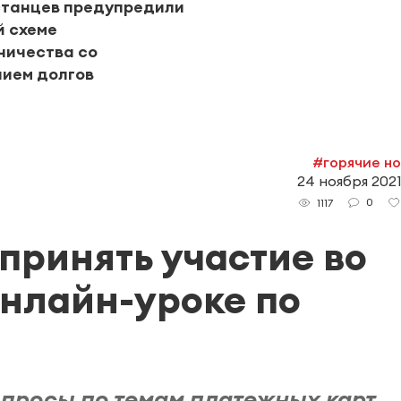
станцев предупредили
й схеме
ничества со
ием долгов
#горячие н
24 ноября 2021
0
1117
принять участие во
нлайн-уроке по
опросы по темам платежных карт,