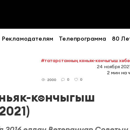
Рекламодателям
Телепрограмма
80 Ле
#татарстанның көньяк-көнчыгыш хәб
24 ноября 2021
2 мин на 
0
0
2000
өньяк-көнчыгыш
2021)
л 2016 елдан Ветераннар Советын