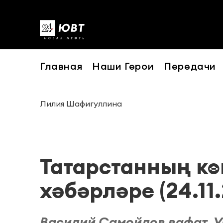
Главная
Наши Герои
Передачи
Лилия Шафигуллина
Татарстанның к
хәбәрләре (24.11.
Василий Самойлов вафат. У