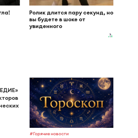
гла!
Ролик длится пару секунд, но
вы будете в шоке от
увиденного
ЛЕДИЕ»
кторов
ческих
#Горячие новости
#Горяч