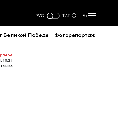
16+
РУС
ТАТ
т Великой Победе
Фоторепортаж
әрләре
, 18:35
чтение