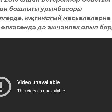
айон башлыгы урынбасары
лгерде, иҗтимагый мәсьәләләрне
т өлкәсендә дә эшчәнлек алып ба