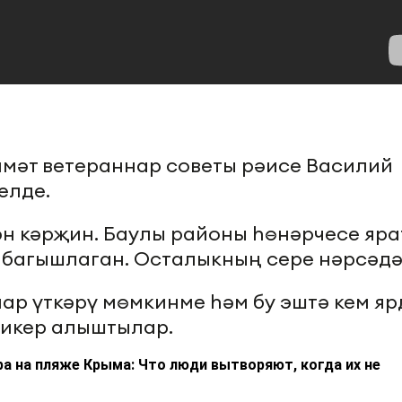
Әлмәт ветераннар советы рәисе Василий
елде.
ән кәрҗин. Баулы районы һөнәрчесе яра
 багышлаган. Осталыкның сере нәрсәдә
лар үткәрү мөмкинме һәм бу эштә кем я
фикер алыштылар.
а на пляже Крыма: Что люди вытворяют, когда их не