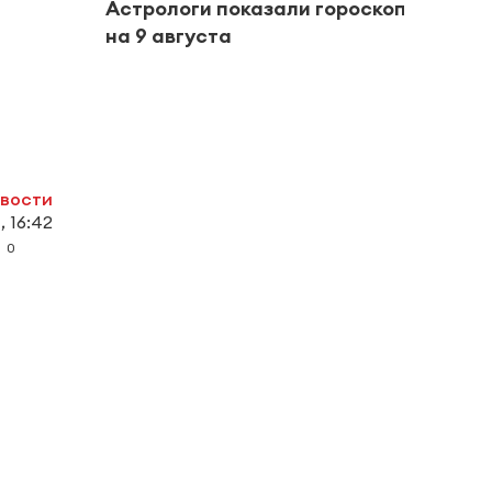
Астрологи показали гороскоп
В Та
на 9 августа
штор
овости
, 16:42
0