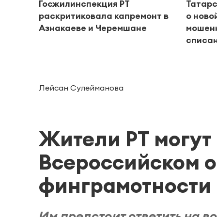
Госжилинспекция РТ
Татар
раскритиковала капремонт в
о ново
Азнакаеве и Черемшане
мошен
списан
Лейсан Сулейманова
Жители РТ могут 
Всероссийском о
финграмотности
Им предстоит ответить на в