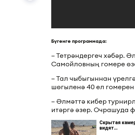
Бүгенге программада:
– Тетрәндергеч хәбәр. 
Самойловның гомере өз
– Тал чыбыгыннан үрелг
шөгыленә 40 ел гомерен
– Әлмәттә кибер турнир
итәргә әзер. Очрашуда 
Скрытая камер
видят...