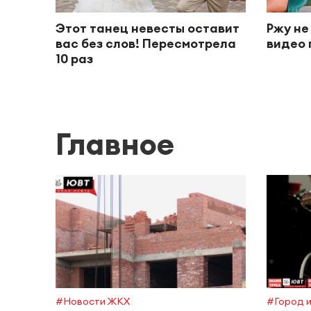
Этот танец невесты оставит
Ржу не
вас без слов! Пересмотрела
видео 
10 раз
Главное
#Новости ЖКХ
#Город и