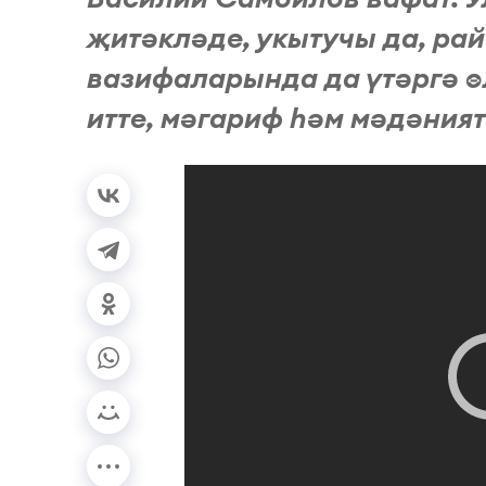
җитәкләде, укытучы да, р
вазифаларында да үтәргә ө
итте, мәгариф һәм мәдәния