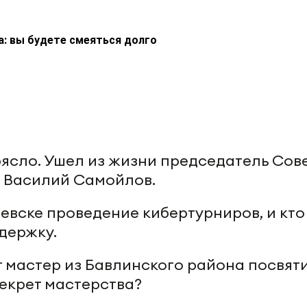
а: вы будете смеяться долго
рясло. Ушел из жизни председатель Сов
 Василий Самойлов.
евске проведение кибертурниров, и кто
ддержку.
ет мастер из Бавлинского района посвят
секрет мастерства?