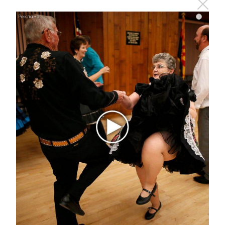
равнодушным
i
i
Ржу не переставая, это видео пересмотришь не
раз