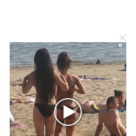
раз
i
i
Ролик длится пару секунд, но вы будете в шоке
от увиденного