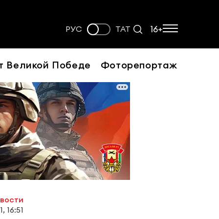
16+
РУС
ТАТ
т Великой Победе
Фоторепортаж
овости
, 16:51