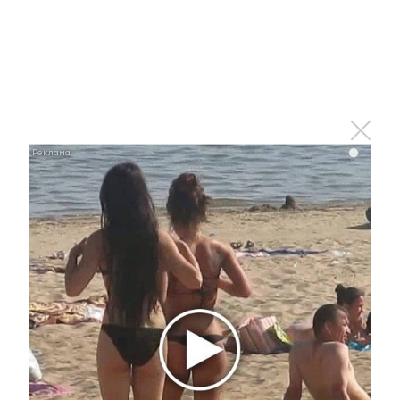
i
Ржу не переставая, это видео пересмотришь не
раз
i