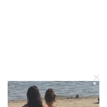
Ролик длится пару секунд, но вы будете в шоке
от увиденного
i
i