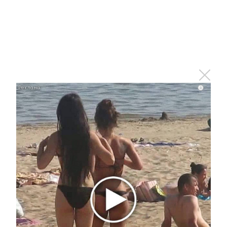
i
Ролик длится пару секунд, но вы будете в шоке
от увиденного
Главное
#Горячие новости
Студентов приглашают
принять участие во
Всероссийской
кибербитве