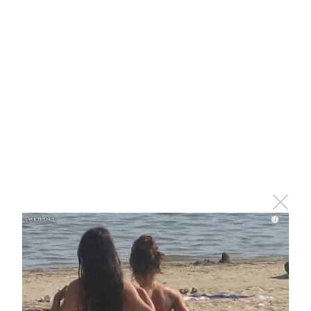
i
i
Ржу не переставая, это видео пересмотришь не
раз