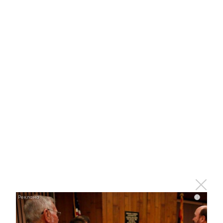
Какие территории должна вернуть Польша
Главное
#Горячие новости
Команда Татарстана
вышла в плей-офф сразу
i
в трех дисциплинах на
сборах «Гвардеец»