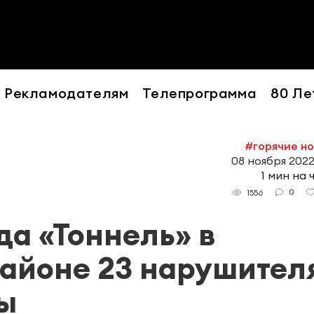
Рекламодателям
Телепрограмма
80 Ле
#горячие н
08 ноября 2022
1 мин на 
0
1556
да «Тоннель» в
айоне 23 нарушител
фы