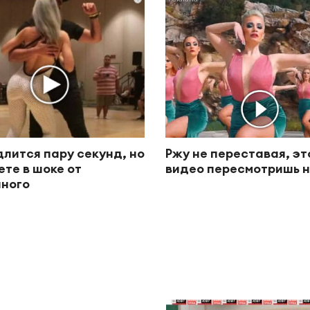
длится пару секунд, но
Ржу не переставая, эт
ете в шоке от
видео пересмотришь н
ного