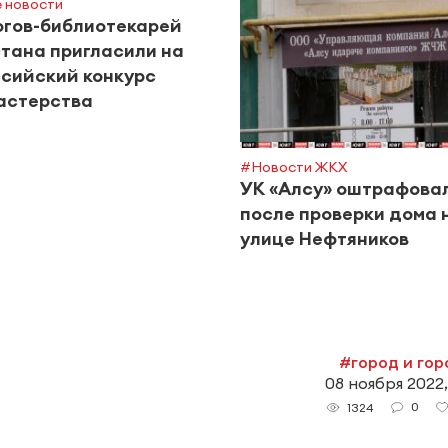
 новости
огов-библиотекарей
тана пригласили на
сийский конкурс
астерства
#Новости ЖКХ
УК «Алсу» оштрафова
после проверки дома 
улице Нефтяников
#город и го
08 ноября 2022,
0
1324