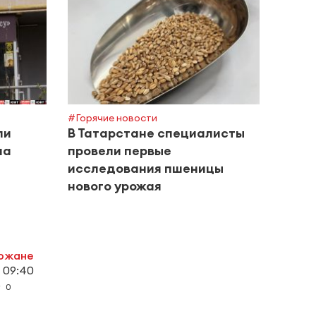
#Горяч
Студ
прин
Всер
#Горячие новости
ли
В Татарстане специалисты
на
провели первые
исследования пшеницы
нового урожая
рожане
 09:40
0