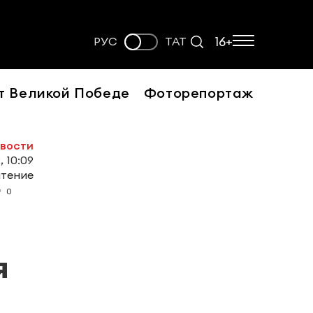
16+
РУС
ТАТ
т Великой Победе
Фоторепортаж
овости
, 10:09
чтение
0
я