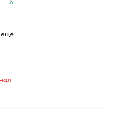
, еще
анал