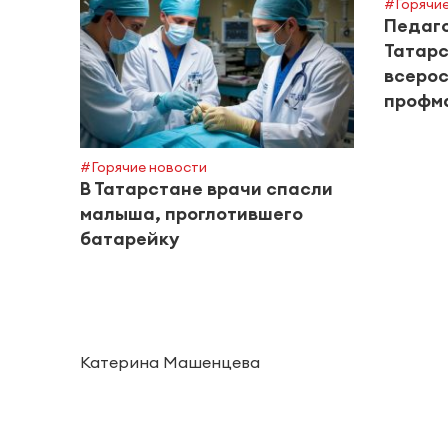
#Горячие
Педаг
Татарс
всерос
профм
#Горячие новости
В Татарстане врачи спасли
малыша, проглотившего
батарейку
Катерина Машенцева