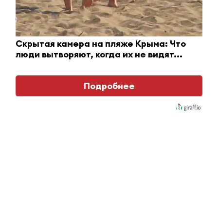
Артисты представили свою программу,
составленную из танцев и песен военных лет.
Скрытая камера на пляже Крыма: Что
люди вытворяют, когда их не видят...
Подробнее
Первыми на улицах города праздничное
настроение начали создавать фронтовые
бригады. Их выступления стали подарком для
ветеранов Великой Отечественной войны.