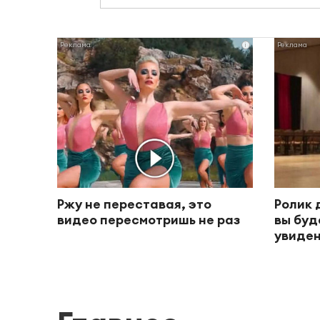
i
Ржу не переставая, это
Ролик 
видео пересмотришь не раз
вы буд
увиден