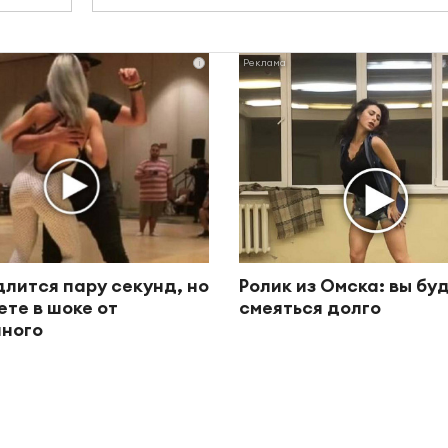
i
длится пару секунд, но
Ролик из Омска: вы бу
ете в шоке от
смеяться долго
ного