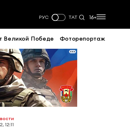
16+
РУС
ТАТ
т Великой Победе
Фоторепортаж
овости
, 12:11