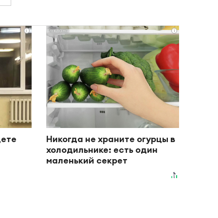
i
i
дете
Никогда не храните огурцы в
холодильнике: есть один
маленький секрет