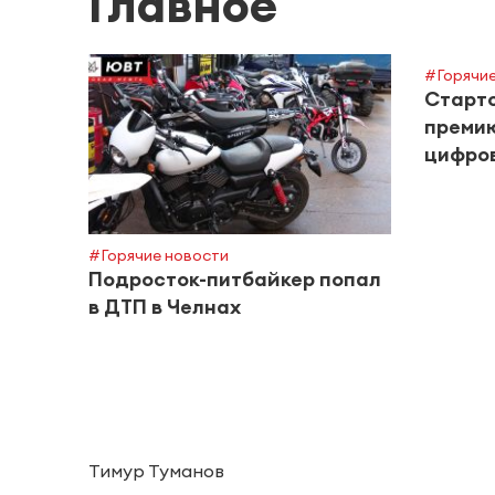
Главное
#Горячие
Старто
премию
цифров
#Горячие новости
Подросток-питбайкер попал
в ДТП в Челнах
Тимур Туманов