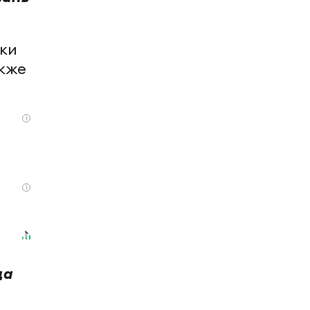
ки
акже
i
i
да