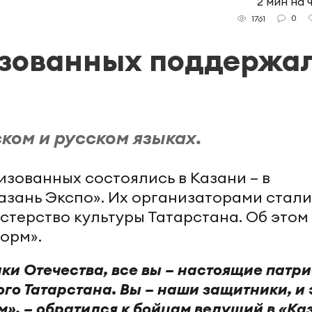
2 мин на 
0
1761
изованных поддержа
ком и русском языках.
изованных состоялись в Казани – в
Казань Экспо». Их организаторами стали
стерство культуры Татарстана. Об этом
орм».
и Отечества, все вы – настоящие патр
го Татарстана. Вы – наши защитники, и 
м», – обратился к бойцам ведущий в «Ка