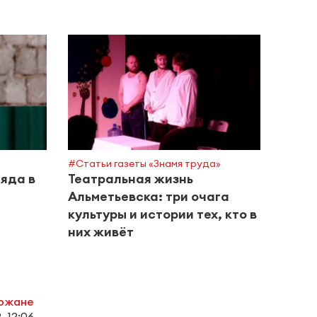
#Горяч
Конт
сохр
спец
расп
#Статьи газеты «Знамя труда»
 яда в
Театральная жизнь
Альметьевска: три очага
культуры и истории тех, кто в
них живёт
рожане
, 12:06