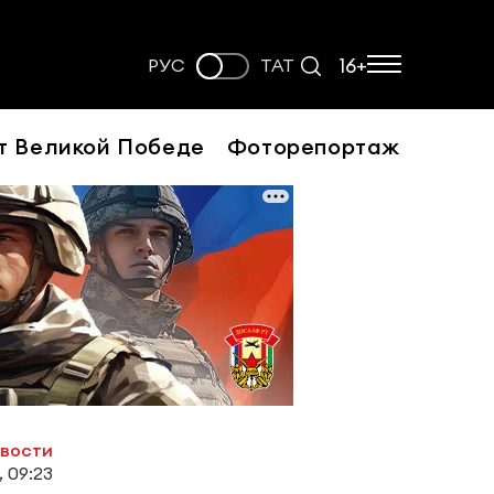
16+
РУС
ТАТ
т Великой Победе
Фоторепортаж
овости
 09:23