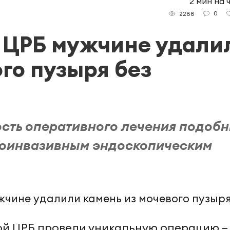
2 мин на 
0
2288
 ЦРБ мужчине удали
го пузыря без
сть оперативного лечения подоб
оинвазивным эндоскопическим
кой ЦРБ провели уникальную операцию –