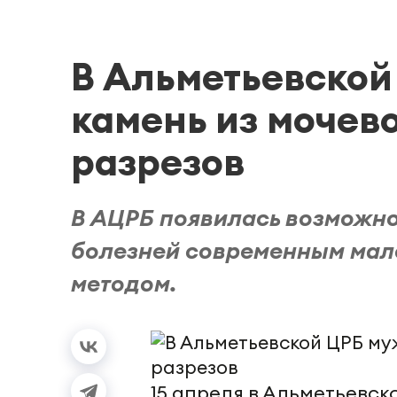
В Альметьевской
камень из мочево
разрезов
В АЦРБ появилась возможно
болезней современным мал
методом.
15 апреля в Альметьевс