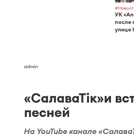
#Новост
УК «Ал
после 
улице 
admin
«СалаваТік»и вс
песней
На YouTube канале «Салава