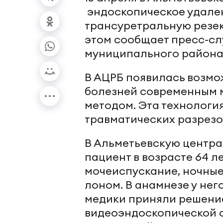
эндоскопическое удален
трансуретральную резе
этом сообщает пресс-сл
муниципального района
В АЦРБ появилась возмо
болезней современным 
методом. Эта технологи
травматических разрезо
В Альметьевскую центр
пациент в возрасте 64 л
мочеиспускание, ночные
лоном. В анамнезе у не
медики приняли решени
видеоэндоскопической с