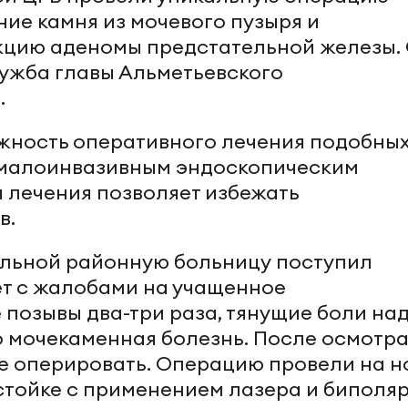
ие камня из мочевого пузыря и
кцию аденомы предстательной железы.
ужба главы Альметьевского
.
жность оперативного лечения подобны
малоинвазивным эндоскопическим
я лечения позволяет избежать
в.
альной районную больницу поступил
ет с жалобами на учащенное
 позывы два-три раза, тянущие боли на
го мочекаменная болезнь. После осмотр
е оперировать. Операцию провели на н
тойке с применением лазера и биполя