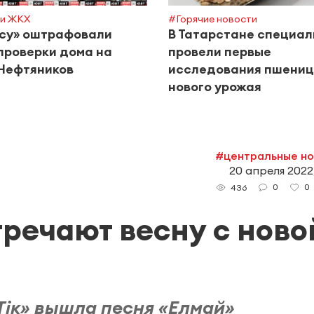
и ЖКХ
#Горячие новости
су» оштрафовали
В Татарстане специа
проверки дома на
провели первые
Нефтяников
исследования пшени
нового урожая
#центральные н
20 апреля 2022,
0
0
436
тречают весну с ново
Тік» вышла песня «Елмай»