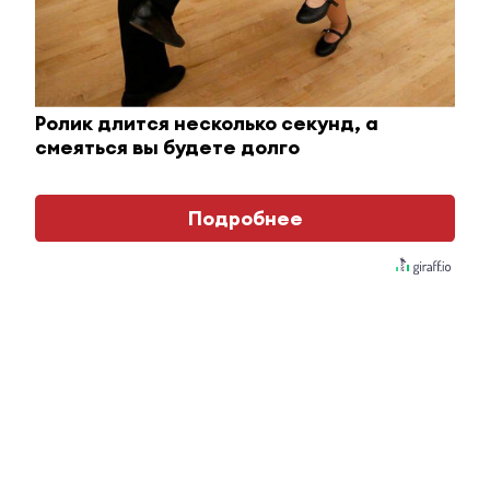
Ролик длится несколько секунд, а
смеяться вы будете долго
Подробнее
«Банки, как и девелоперы, также
заинтересованы в сохранении темпов продаж
жилья и, как следствие, выдачи ипотечных
кредитов. У таких кредитов крайне низкий
уровень просроченной задолженности —
на уровне 0,02%. Кроме того, у ипотечных
заемщиков довольно высокий показатель LTV,
то есть готовности пользоваться другими
банковскими услугами», — отметил Рустам