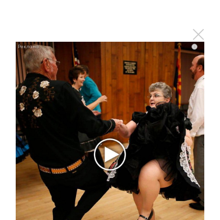
i
В ближайший месяц все крупные игроки
ипотечного рынка представят свои программы
поддержки спроса на первичное жилье,
рассказал в Казани директор по ипотечным
продажам и внедрению финансовых
инструментов ГК «А101» Рустам Азизов.