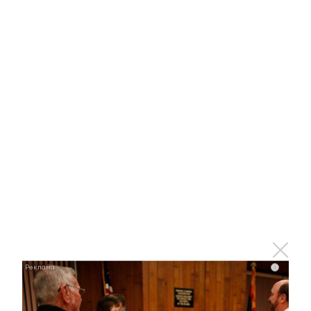
Оставьте реакцию на
прочитанный
материал
0
0
0
0
0
Комментарии
i