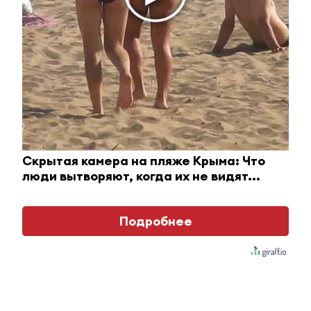
Главное
#Горячие новости
Татарстанцам
рассказали
подробности службы по
контракту
Скрытая камера на пляже Крыма: Что
#Горячие новости
#Новости 
люди вытворяют, когда их не видят...
Татарстан
Эксперты рассказали,
Не пропус
что нужно успеть
ЮВТ‑24 от
сделать дачникам в
2026 года
конце лета
Подробнее
автор
#горячие новости
12 ноября 2017, 13:54
0
0
1637