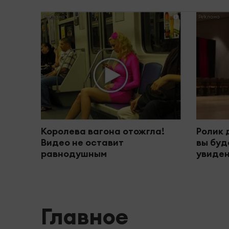
i
Королева вагона отожгла!
Ролик 
Видео не оставит
вы буд
равнодушным
увиден
Главное