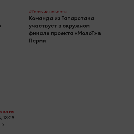
#Горячие новости
Команда из Татарстана
ю
участвует в окружном
финале проекта «МолоТ» в
Перми
#Город
Альм
риск
в авг
ология
, 13:28
0