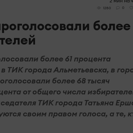
2 мин на 
0
1280
проголосовали более 
телей
голосовали более 61 процента
в ТИК города Альметьевска, в гор
роголосовали более 68 тысяч
цента от общего числа избирателе
седателя ТИК города Татьяна Ерш
тся своим правом голоса, а те, кт