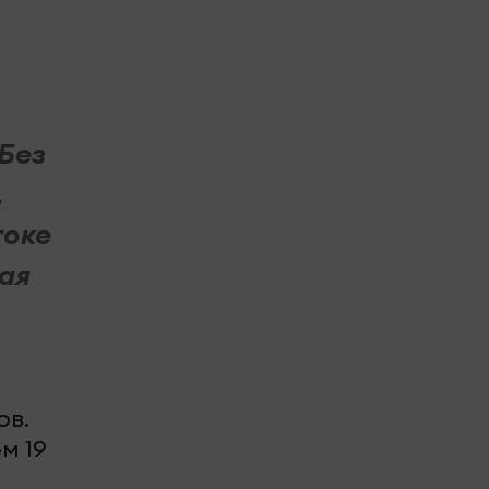
 Без
,
токе
ая
ов.
м 19