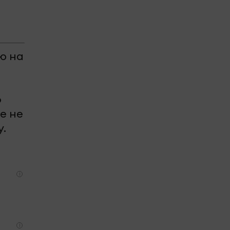
ю на
о
е не
у.
i
i