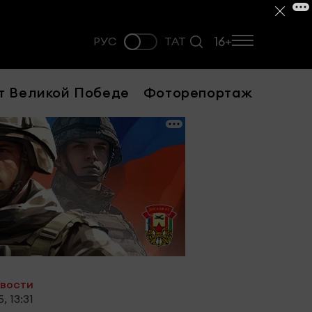
16+
РУС
ТАТ
т Великой Победе
Фоторепортаж
овости
, 13:31