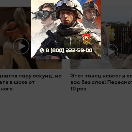
i
длится пару секунд, но
Этот танец невесты о
ете в шоке от
вас без слов! Пересм
ного
10 раз