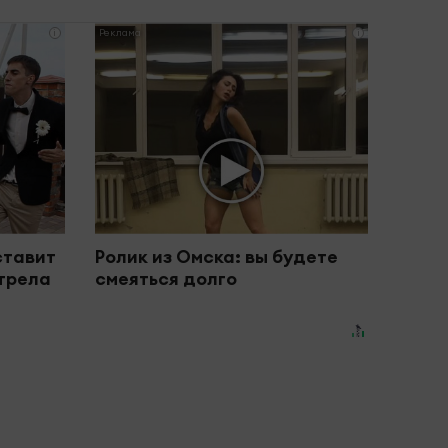
i
i
ставит
Ролик из Омска: вы будете
отрела
смеяться долго