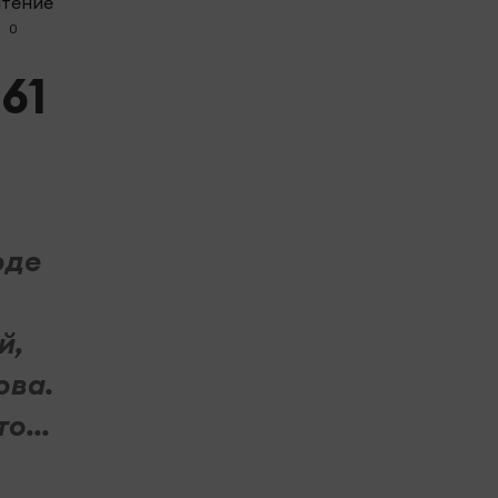
чтение
0
61
оде
й,
ова.
о...