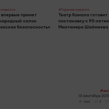
 новости
#Горячие новости
 впервые примет
Театр Камала готовит
народный салон
постановку к 90-лети
ексная безопасность»
Минтимера Шаймиева
#эк
13 сентября 2015
0
1363