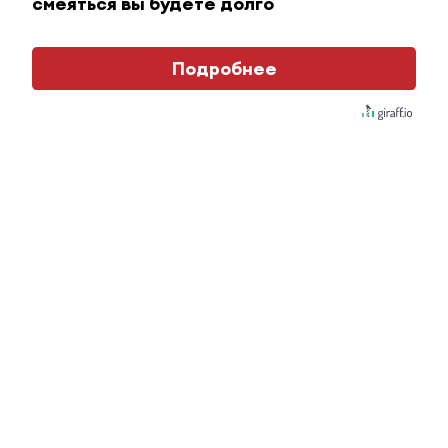
смеяться вы будете долго
Подробнее
Этот танец невесты оставит вас без слов!
Пересмотрела 10 раз
i