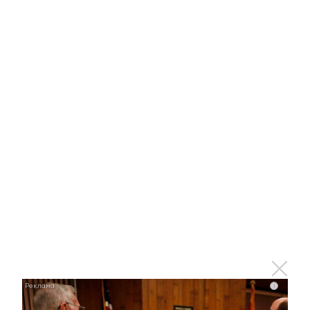
Оставьте реакцию на
прочитанный
материал
1
0
0
0
0
Комментарии
i