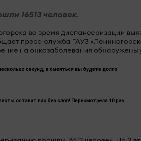
шли 16513 человек.
огорска во время диспансеризации выя
бщает пресс-служба ГАУЗ «Лениногорск
зрение на онкозаболевания обнаружены 
несколько секунд, а смеяться вы будете долго
весты оставит вас без слов! Пересмотрела 10 раз
еризацию прошли 16513 человек. На 2 э