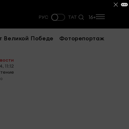
16+
РУС
ТАТ
т Великой Победе
Фоторепортаж
овости
, 11:12
чтение
0