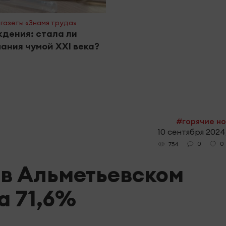
газеты «Знамя труда»
дения: стала ли
ания чумой XXI века?
#горячие н
10 сентября 2024,
0
0
754
 в Альметьевском
а 71,6%