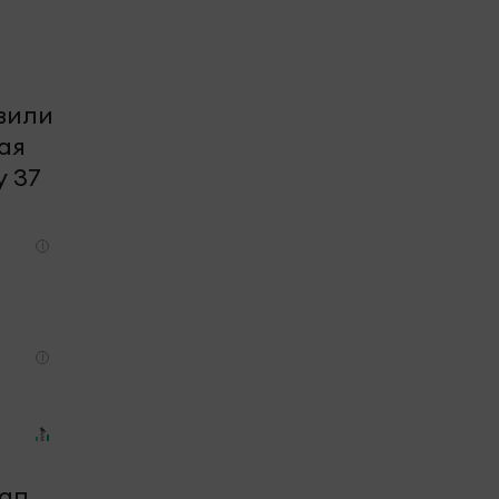
вили
ая
у 37
i
i
тап