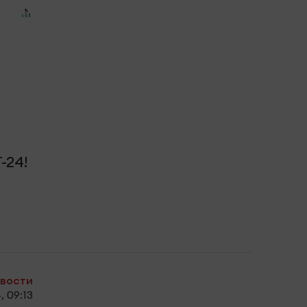
й
м
-24!
овости
, 09:13