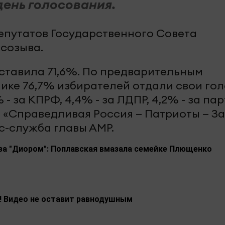
день голосования.
епутатов Государственного Совета
 созыва.
ставила 71,6%. По предварительным
лике 76,7% избирателей отдали свои го
 - за КПРФ, 4,4% - за ЛДПР, 4,2% - за па
ю «Справедливая Россия — Патриоты — За
с-служба главы АМР.
 за "Диором": Поплавская вмазала семейке Плющенко
! Видео не оставит равнодушным