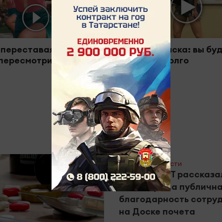
 переставая, это
Ролик из Омска: вы бу
пересмотришь не раз
смеяться долго
#Горячие новости
Эксперты РТ рассказа
зачем нужна публичн
благодарность сотру
на Доске почета