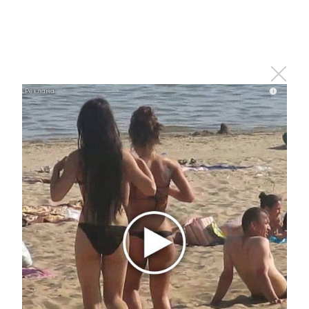
Королева вагона отожгла! Видео не оставит
равнодушным
i
i