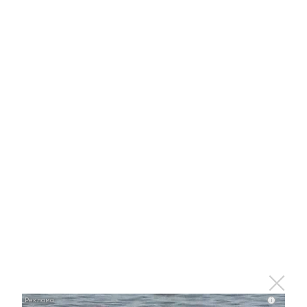
i
Королева вагона отожгла! Видео не оставит
равнодушным
i