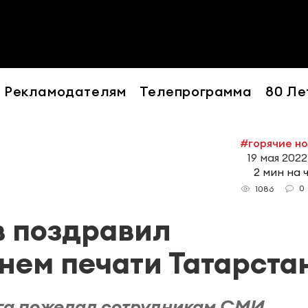
Рекламодателям
Телепрограмма
80 Ле
#горячие н
19 мая 2022
2 мин на 
0
1086
 поздравил
нем печати Татарста
га пожелал сотрудникам СМИ