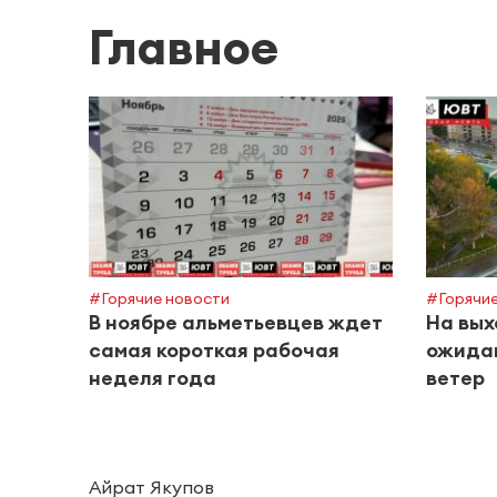
Главное
#Горячие новости
#Горячие
В ноябре альметьевцев ждет
На вых
самая короткая рабочая
ожидаю
неделя года
ветер
Айрат Якупов