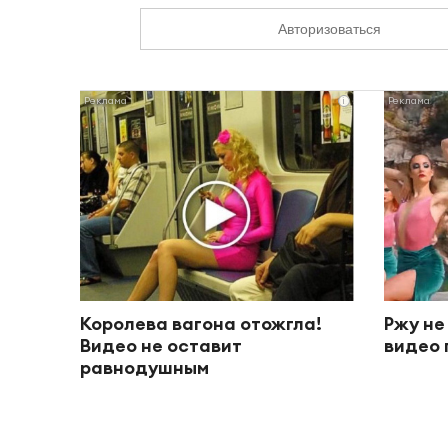
Авторизоваться
i
Королева вагона отожгла!
Ржу не
Видео не оставит
видео 
равнодушным