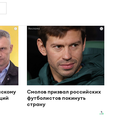
i
i
нскому
Смолов призвал российских
ящий
футболистов покинуть
страну