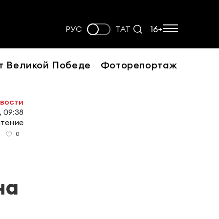
16+
РУС
ТАТ
т Великой Победе
Фоторепортаж
овости
, 09:38
чтение
0
на