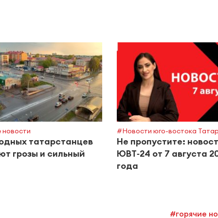
 новости
#Новости юго-востока Тата
одных татарстанцев
Не пропустите: новос
т грозы и сильный
ЮВТ‑24 от 7 августа 2
года
#горячие н