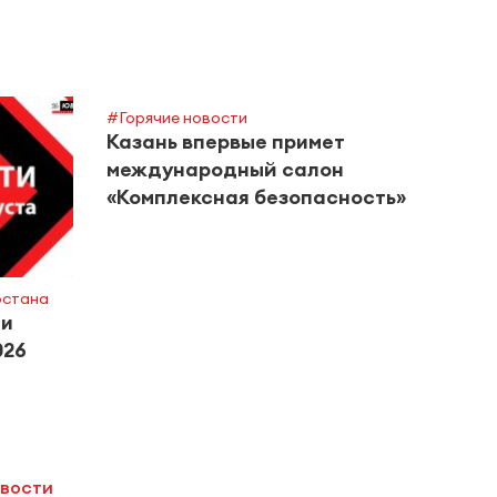
#Горячие новости
#Горяч
Казань впервые примет
Теат
международный салон
пост
«Комплексная безопасность»
Минт
рстана
ти
026
овости