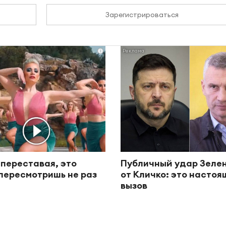
Зарегистрироваться
i
 переставая, это
Публичный удар Зеле
пересмотришь не раз
от Кличко: это насто
вызов