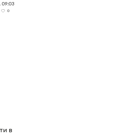
, 09:03
0
ти в