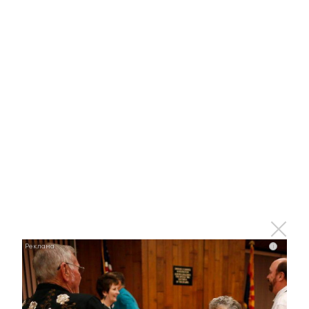
Ржу не переставая, это видео пересмотришь не
раз
i
i