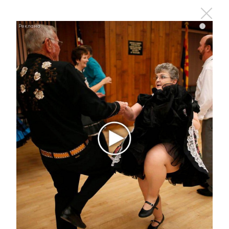
раз
i
i
Этот танец невесты оставит вас без слов!
Пересмотрела 10 раз