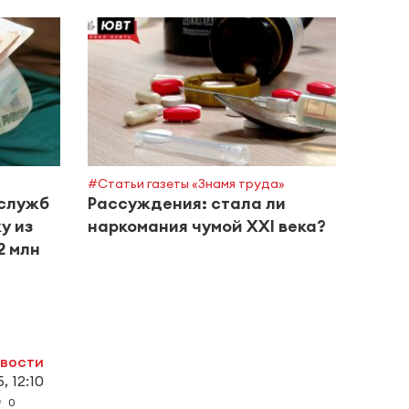
#Горяч
Эксп
заче
благ
на Д
#Статьи газеты «Знамя труда»
служб
Рассуждения: стала ли
у из
наркомания чумой XXI века?
2 млн
овости
, 12:10
0