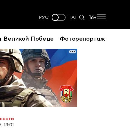
16+
РУС
ТАТ
т Великой Победе
Фоторепортаж
овости
, 13:01