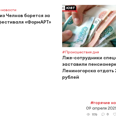
 новости
из Челнов борется за
фестиваля «ФормАРТ»
#Происшествия дня
Лже-сотрудники спец
заставили пенсионерк
Лениногорска отдать 
рублей
#горячие н
09 апреля 2025
0
1176