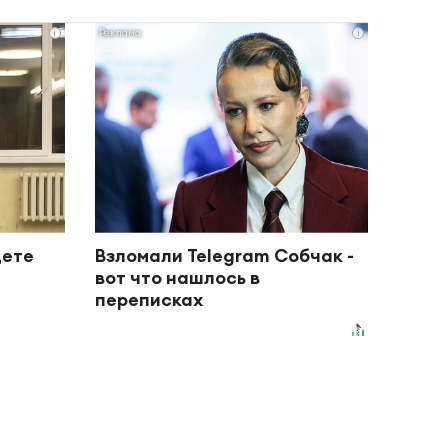
i
i
дете
Взломали Telegram Собчак -
вот что нашлось в
переписках