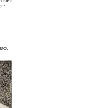
чтение
0
во.