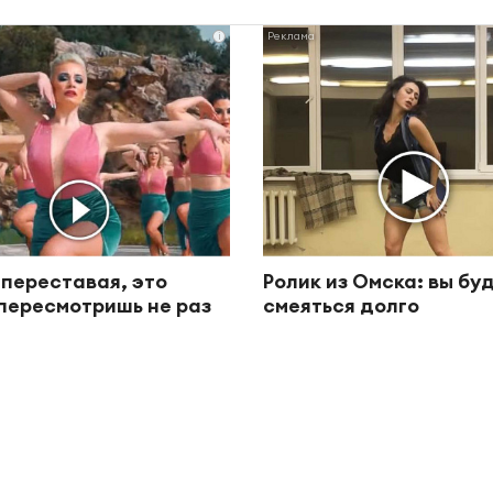
i
 переставая, это
Ролик из Омска: вы бу
пересмотришь не раз
смеяться долго