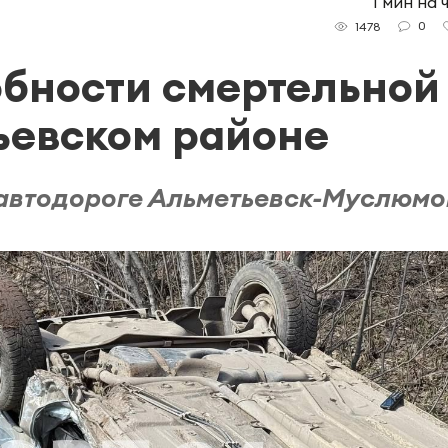
1 мин на 
0
1478
бности смертельной
ьевском районе
автодороге Альметьевск-Муслюмо