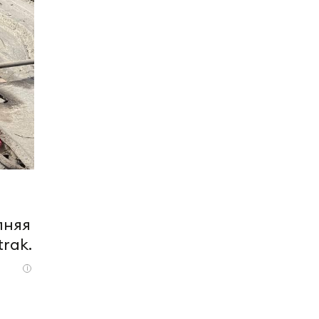
лняя
rak.
i