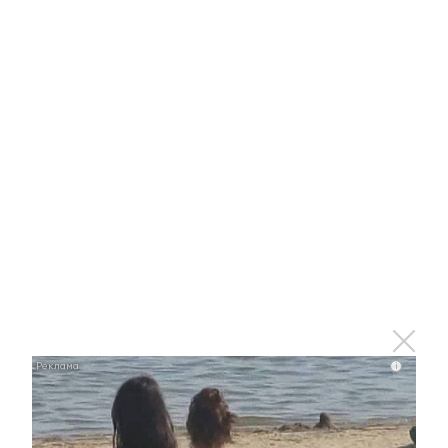
Королева вагона отожгла! Видео не оставит
равнодушным
i
i