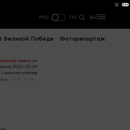
16+
РУС
ТАТ
т Великой Победе
Фоторепортаж
орячие новости
июля 2022, 09:39
1 мин на чтение
0
0
1204
ри