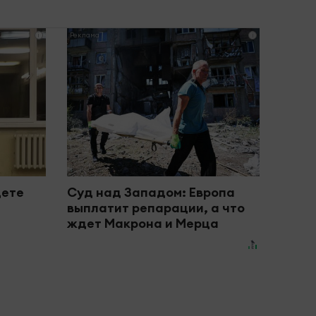
i
i
дете
Суд над Западом: Европа
выплатит репарации, а что
ждет Макрона и Мерца