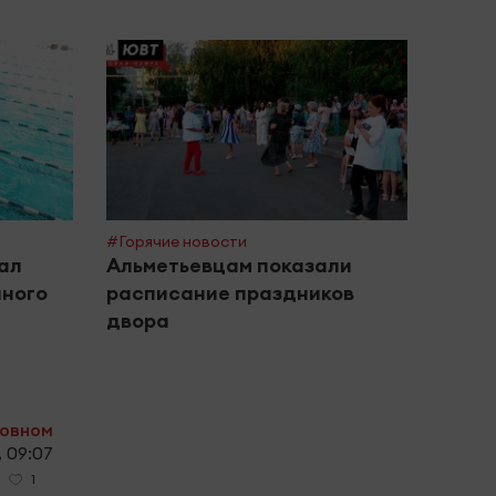
#Горяч
Студ
приз
секр
Камч
#Горячие новости
ал
Альметьевцам показали
чного
расписание праздников
двора
ховном
 09:07
1