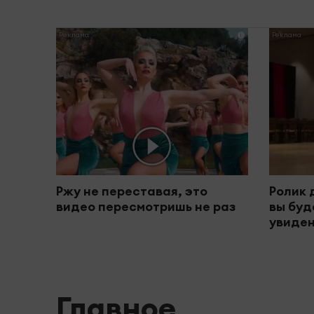
i
Ржу не переставая, это
Ролик 
видео пересмотришь не раз
вы буд
увиден
Главное