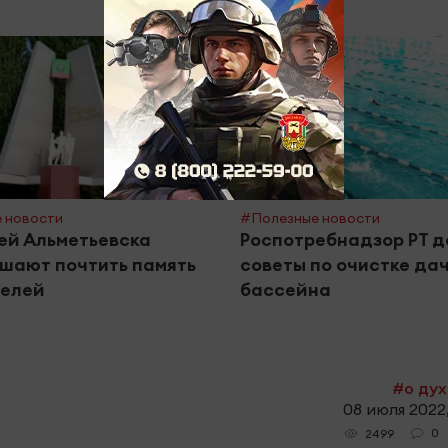
 новости
#Полезные новости
ей Альметьевска
Роспотребнадзор РТ д
шают почтить память
советы по очистке да
телей
бассейна
#о ду
08 июля 2022,
0
2499