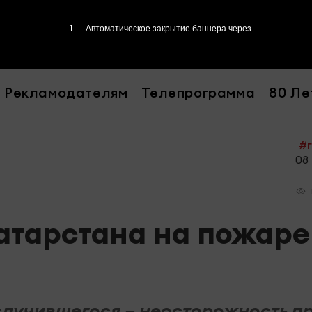
Рекламодателям
Телепрограмма
80 Ле
#г
08 
Татарстана на пожаре
лучившегося – неосторожность п