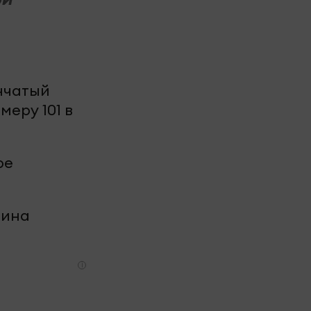
нчатый
еру 101 в
ре
чина
i