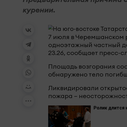
курении.
7 июля в Черемшанском 
одноэтажный частный до
23.26, сообщает пресс-с
Площадь возгорания сос
обнаружено тело погибш
Ликвидировали открытое
пожара – неосторожност
Ролик длится 