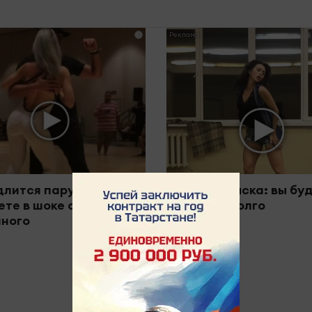
i
длится пару секунд, но
Ролик из Омска: вы бу
ете в шоке от
смеяться долго
ного