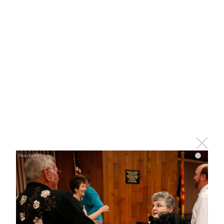
Ржу не переставая, это видео пересмотришь не
раз
i
i