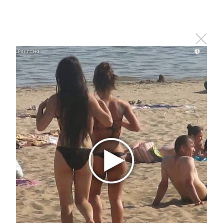
i
Королева вагона отожгла! Видео не оставит
равнодушным
i