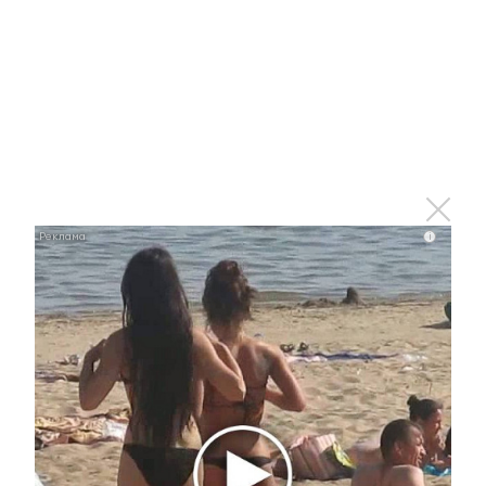
официальным днем рождения города. 3 ноября
1953 года Указом Президиума Верховного
совета РСФСР рабочий поселок Альметьево
был преобразован в город Альметьевск.
Сегодня он празднует свое
шестидесятичетырехлетие. В красивом,
благоустроенном, уютном городе проживают
сегодня более 150 тысяч человек. Альметьевцы
поздравляют родной город с праздником.
i
Ролик длится несколько
i
секунд, а смеяться вы будете
долго
"Потеряли стыд в погоне за
i
"Диором": Поплавская вмазала
семейке Плющенко