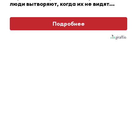
люди вытворяют, когда их не видят...
i
Подробнее
Ржу не переставая, это видео пересмотришь не
раз