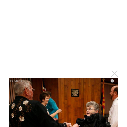
i
i
Королева вагона отожгла! Видео не оставит
равнодушным