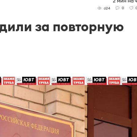
2 мин на 
0
624
дили за повторную