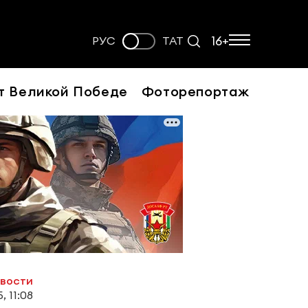
16+
РУС
ТАТ
т Великой Победе
Фоторепортаж
овости
, 11:08