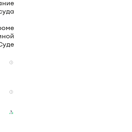
жание
суда
роме
иной
Суде
i
i