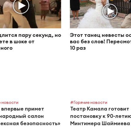
длится пару секунд, но
Этот танец невесты о
ете в шоке от
вас без слов! Пересм
ного
10 раз
 новости
#Горячие новости
 впервые примет
Театр Камала готовит
народный салон
постановку к 90-лети
ексная безопасность»
Минтимера Шаймиева