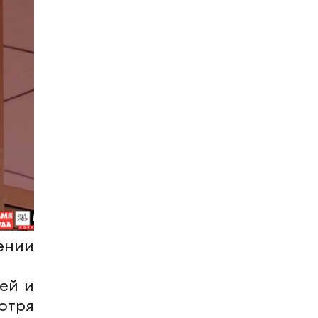
ении
ей и
отря