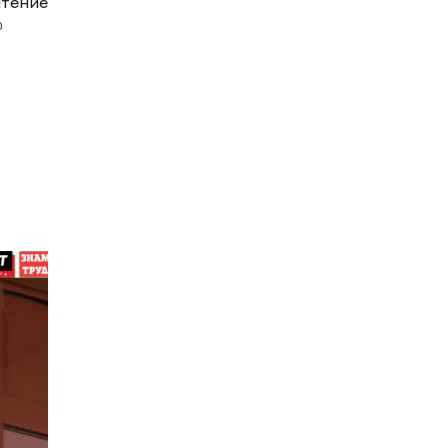
чтение
0