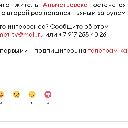
 что житель
Альметьевска
останется
что второй раз попался пьяным за рулем
-то интересное? Сообщите об этом
met-tv@mail.ru
или + 7 917 255 40 26
 первыми – подпишитесь на
телеграм-к
0
0
0
0