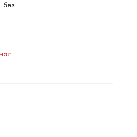
 без
анал