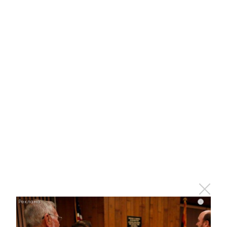
Оставьте реакцию на
прочитанный
материал
0
0
0
0
0
Комментарии
i