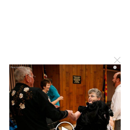
255 40 26
►
Узнавайте все новости первыми – подпишитесь на
телеграм-канал
ЮВТ-24!
i
Оставьте реакцию на
прочитанный
материал
0
0
0
0
0