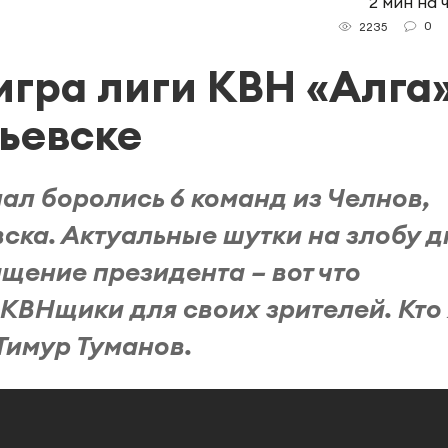
2 мин на 
0
2235
гра лиги КВН «Алга
ьевске
ал боролись 6 команд из Челнов,
вска. Актуальные шутки на злобу д
щение президента – вот что
 КВНщики для своих зрителей. Кто
Тимур Туманов.