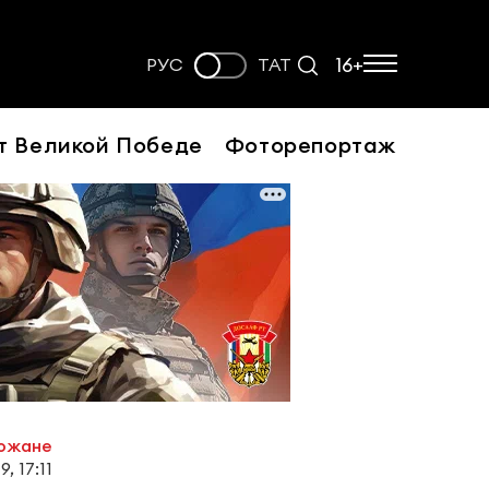
16+
РУС
ТАТ
т Великой Победе
Фоторепортаж
рожане
, 17:11