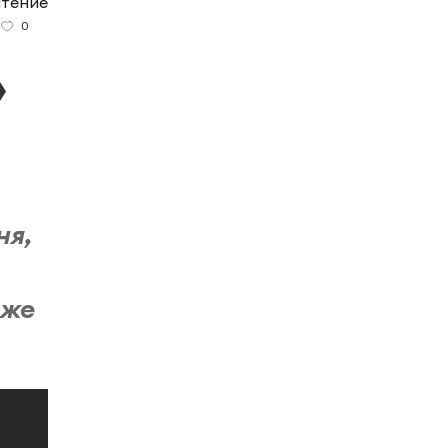
чтение
0
»
ня,
 же