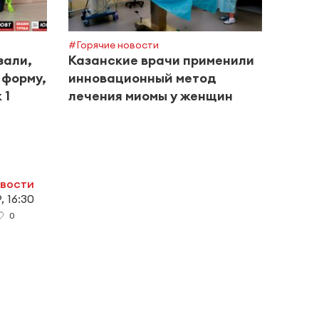
#Горячие новости
#Горяч
зали,
Казанские врачи применили
Боле
 форму,
инновационный метод
обсл
 1
лечения миомы у женщин
альм
рамк
овости
, 16:30
0