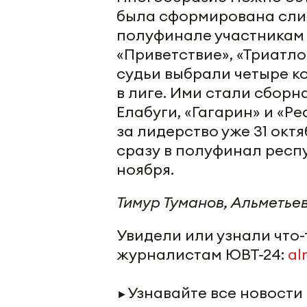
была сформирована слия
полуфинале участникам 
«Приветствие», «Триатло
судьи выбрали четыре к
в лиге. Ими стали сборн
Елабуги, «Гагарин» и «Р
за лидерство уже 31 окт
сразу в полуфинал респу
ноября.
Тимур Туманов, Альметье
Увидели или узнали что
журналистам ЮВТ-24:
al
Узнавайте все новости
►