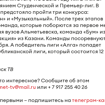
нием Студенческой и Премьер-лиг. В
предстояло пройти три конкурса:
н» и «Музыкальный». После трех этапов
оманда, которые поборются за первое м
ая вузов Альметьевска, команда «Бум» и
еакция» из Казани. Команды посоревную
ября. А победитель лиги «Алга» попадет
бликанской лиги, который состоится 12
вск ТВ
-то интересное? Сообщите об этом
met-tv@mail.ru
или + 7 917 255 40 26
 первыми – подпишитесь на
телеграм-к