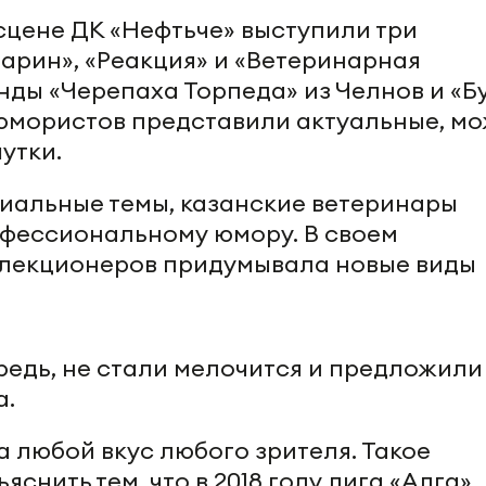
сцене ДК «Нефтьче» выступили три
гарин», «Реакция» и «Ветеринарная
нды «Черепаха Торпеда» из Челнов и «Б
 юмористов представили актуальные, м
шутки.
циальные темы, казанские ветеринары
офессиональному юмору. В своем
елекционеров придумывала новые виды
редь, не стали мелочится и предложили
а.
 любой вкус любого зрителя. Такое
снить тем, что в 2018 году лига «Алга»