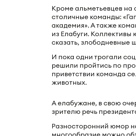
Кроме альметьевцев на 
столичные команды: «Га
академия». А также кома
из Елабуги. Коллективы
сказать, злободневные 
И пока одни трогали со
решили пройтись по пр
приветствии команда с
животных.
А елабужане, в свою оче
зрителю речь президент
Разносторонний юмор на
многообразие можно объя