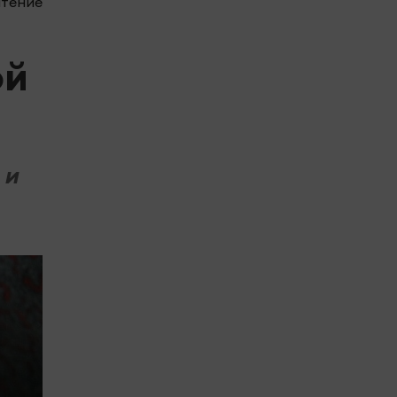
чтение
ой
 и