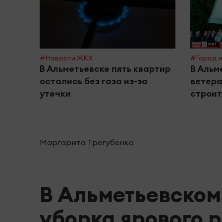
#Новости ЖКХ
#Город и
В Альметьевске пять квартир
В Альм
остались без газа из-за
ветера
утечки
строит
Маргарита Трегубенко
В Альметьевском
уборка ярового 