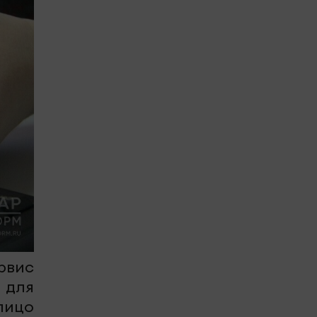
рвис
 для
лицо