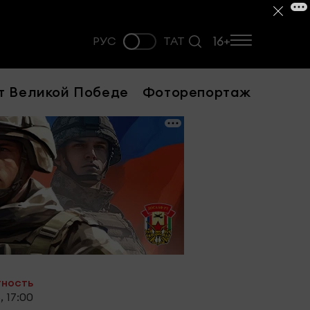
16+
РУС
ТАТ
т Великой Победе
Фоторепортаж
тность
, 17:00