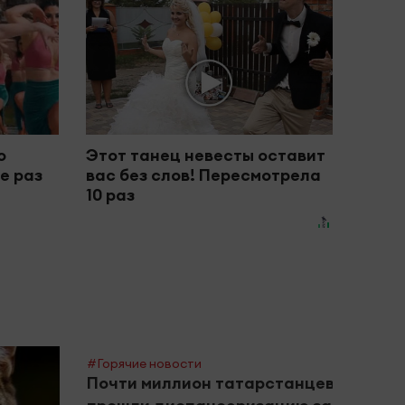
о
Этот танец невесты оставит
е раз
вас без слов! Пересмотрела
10 раз
#Горячие новости
#Горяч
Почти миллион татарстанцев
Руст