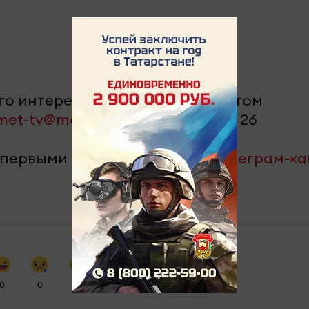
-то интересное? Сообщите об этом
met-tv@mail.ru
или + 7 917 255 40 26
 первыми – подпишитесь на
телеграм-к
0
0
0
0