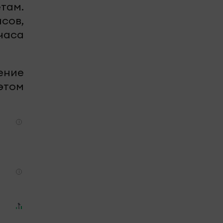
там.
сов,
часа
ение
этом
i
i