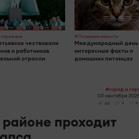
 горожане
#Полезные новости
етьевске чествовали
Международный день 
нов и работников
интересные факты о
ельной отрасли
домашних питомцах
#город и го
03 сентября 2025
0
0
621
 районе проходит
рапса