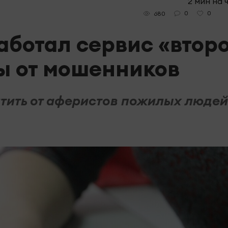
2 мин на 
0
0
680
аботал сервис «втор
ы от мошенников
ить от аферистов пожилых людей