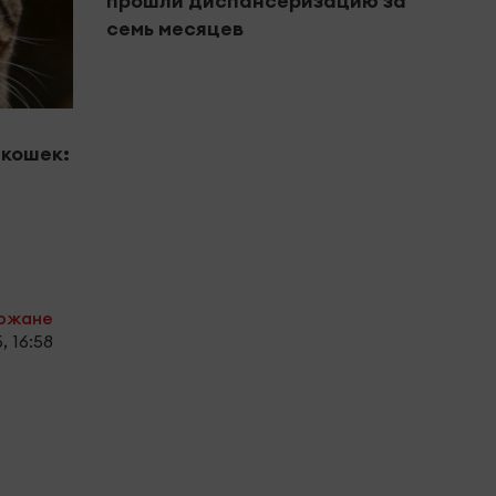
прошли диспансеризацию за
«Чел
семь месяцев
в ав
кошек:
рожане
, 16:58