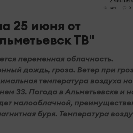
2 мин на 
0
1420
а 25 июня от
льметьевск ТВ"
ется переменная облачность.
нный дождь, гроза. Ветер при гро
инимальная температура воздуха н
днем 33. Погода в Альметьевске и н
удет малооблачной, преимуществе
агнитная буря. Температура возд