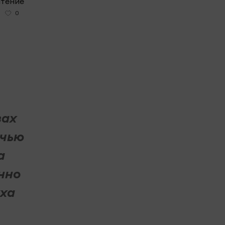
чтение
0
зах
очью
а
нно
уха