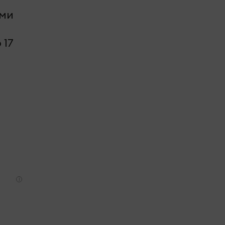
ами
 17
i