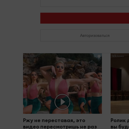
Авторизоваться
i
Ржу не переставая, это
Ролик 
видео пересмотришь не раз
вы буд