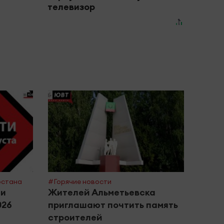
телевизор
рстана
#Горячие новости
#Поле
ти
Жителей Альметьевска
Росп
026
приглашают почтить память
сове
строителей
басс