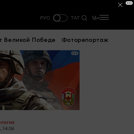
16+
РУС
ТАТ
т Великой Победе
Фоторепортаж
ология
, 14:36