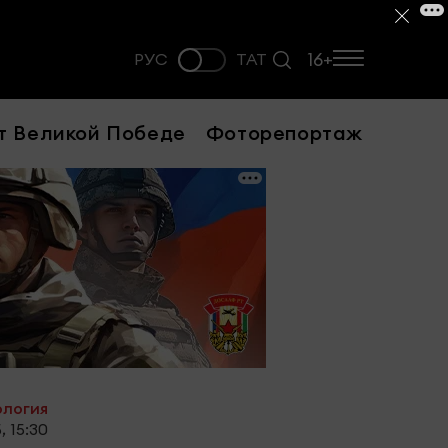
16+
РУС
ТАТ
т Великой Победе
Фоторепортаж
ология
, 15:30