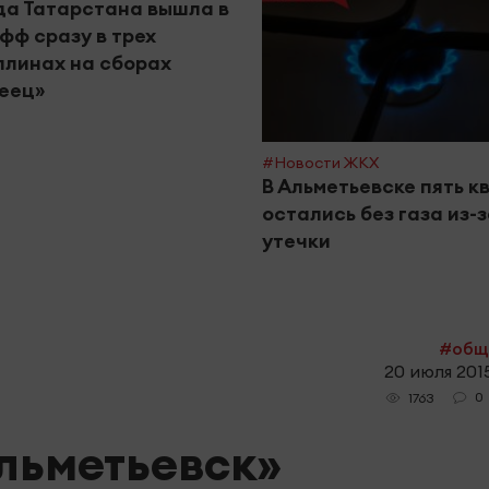
а Татарстана вышла в
фф сразу в трех
линах на сборах
еец»
#Новости ЖКХ
В Альметьевске пять к
остались без газа из-
утечки
#общ
20 июля 2015
0
1763
льметьевск»