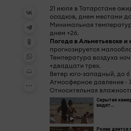
21 июля в Татарстане ож
осадков, днем местами до
Минимальная температура
днем +26.
Погода в Альметьевске и 
прогнозируется малообла
Температура воздуха ночью
+двадцати трех.
Ветер юго-западный, до 6
Атмосферное давление - 
Относительная влажность
Скрытая камер
видят...
Ролик длится 