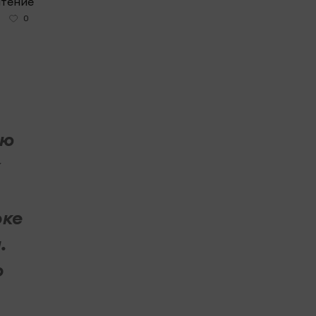
чтение
0
ью
х
оке
.
о