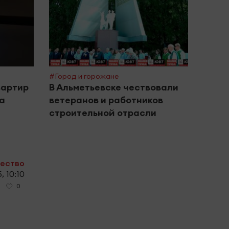
#Город и горожане
#Поле
вартир
В Альметьевске чествовали
Межд
за
ветеранов и работников
инте
строительной отрасли
дома
ество
, 10:10
0