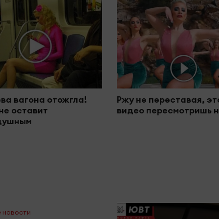
ва вагона отожгла!
Ржу не переставая, эт
не оставит
видео пересмотришь н
душным
 новости