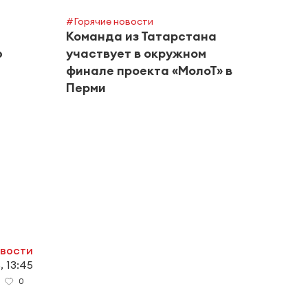
#Горячие новости
Команда из Татарстана
ю
участвует в окружном
финале проекта «МолоТ» в
Перми
#Город
Альм
риск
в авг
овости
, 13:45
0