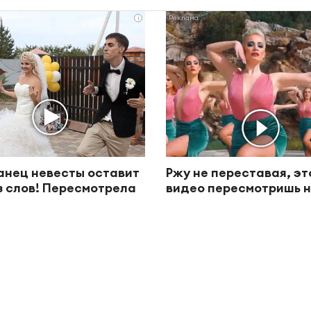
i
анец невесты оставит
Ржу не переставая, эт
з слов! Пересмотрела
видео пересмотришь н