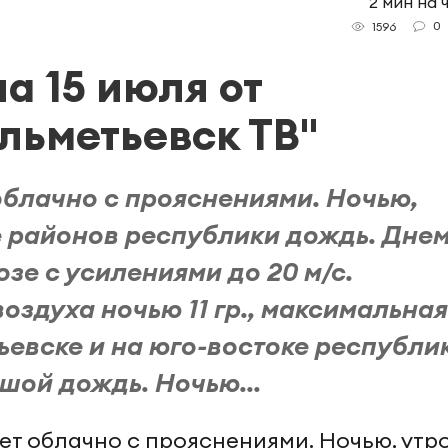
2 мин на 
0
1596
а 15 июля от
льметьевск ТВ"
 облачно с прояснениями. Ночью,
е районов республики дождь. Дне
озе с усилениями до 20 м/с.
здуха ночью 11 гр., максимальная
тьевске и на юго-востоке республи
шой дождь. Ночью...
дет облачно с прояснениями. Ночью, утр