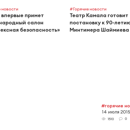
 новости
#Горячие новости
 впервые примет
Театр Камала готовит
народный салон
постановку к 90-лети
ексная безопасность»
Минтимера Шаймиева
#горячие н
14 июля 2015
0
1510