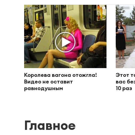
i
Королева вагона отожгла!
Этот т
Видео не оставит
вас бе
равнодушным
10 раз
Главное