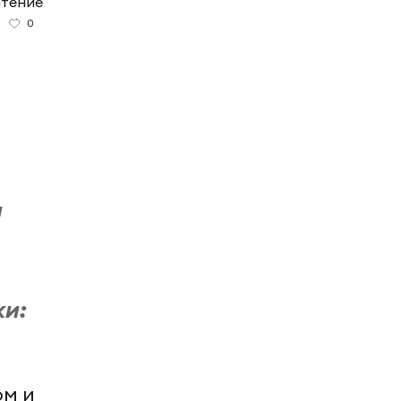
чтение
0
м
ки:
ом и