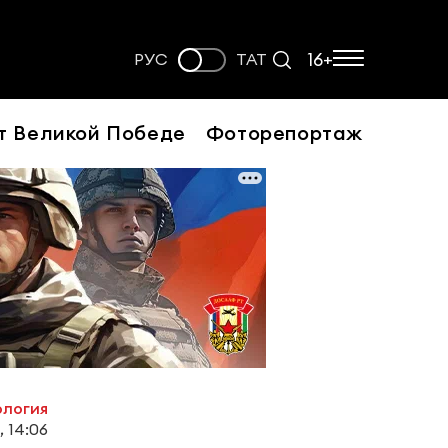
16+
РУС
ТАТ
т Великой Победе
Фоторепортаж
ология
, 14:06