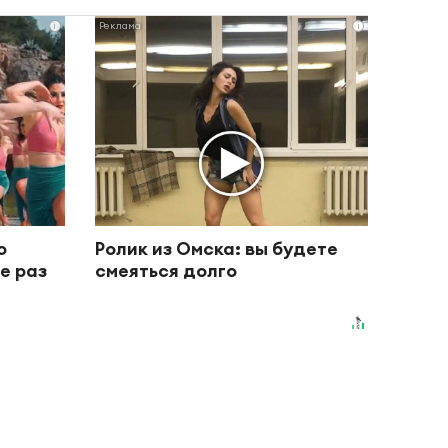
i
i
о
Ролик из Омска: вы будете
е раз
смеяться долго