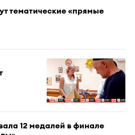
дут тематические «прямые
т
вала 12 медалей в финале
алы»