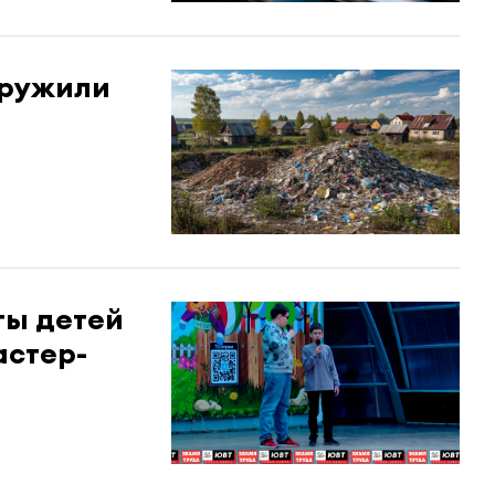
аружили
ты детей
астер-