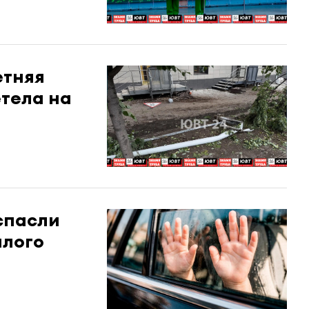
етняя
тела на
спасли
алого