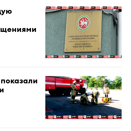
щую
ращениями
 показали
и