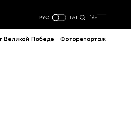
16+
РУС
ТАТ
т Великой Победе
Фоторепортаж