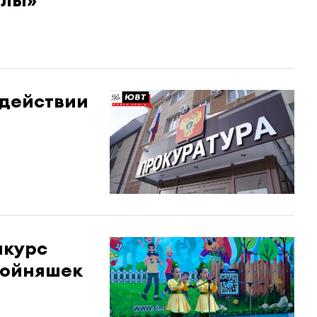
 действии
нкурс
ройняшек