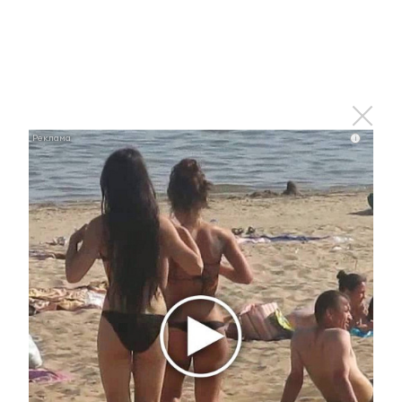
В Альметьевске прошел конкурс
«Смотр строя и песни»
8 мая 2026 - 15:28
i
Жителям Казани рассказали, как принять участие в
шествии «Бессмертный полк»
8 мая 2026 - 15:14
В Альметьевске запустили
проект дистанционного
контроля давления для
пациентов с гипертонией
8 мая 2026 - 14:40