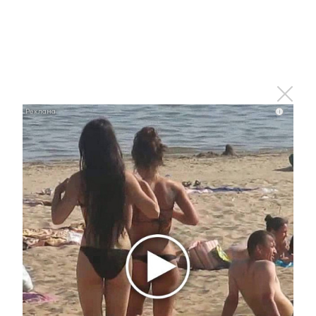
Минсельхоз РТ: Целевое
обучение как инструмент для
обеспечения отрасли кадрами
7 мая 2025 - 14:03
i
Альметьевские хоккеисты
выиграли Кубок Чемпионов U17
7 мая 2025 - 13:40
В Татарстане по нацпроекту «Туризм и
гостеприимство» запланировано увеличение
номерного фонда
7 мая 2025 - 13:07