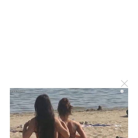
корэш
20 апреля 2025 - 11:09
Епархиальный вестник. Светлое
Христово Воскресение
20 апреля 2025 - 11:03
В Альметьевске продлится
i
аномальная жара
20 апреля 2025 - 10:32