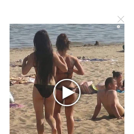
В Альметьевске приводят в
порядок кроны деревьев
i
7 марта 2025 - 13:34
Татарстан вошел в число лучших регионов по
реализации проекта «Земля для туризма»
7 марта 2025 - 11:03
В Альметьевске модернизируют
систему уличного освещения
7 марта 2025 - 10:05