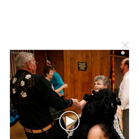
В Альметьевском районе
чествуют ветеранов Великой
Отечественной войны
26 февраля 2025 - 13:50
i
В Татарстане создали реестр
работодателей для ветеранов
СВО
26 февраля 2025 - 13:02
В Альметьевске с начала года
зарегистрировали 420 собак