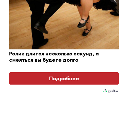
26 февраля 2025 - 11:35
Более 100 тысяч татарстанцев
присоединились к Программе
долгосрочных сбережений
26 февраля 2025 - 10:43
Ролик длится несколько секунд, а
смеяться вы будете долго
На дорогах Татарстана появятся
новые знаки
Подробнее
26 февраля 2025 - 10:30
Жители Татарстана попросили
перевести время из-за раннего
рассвета