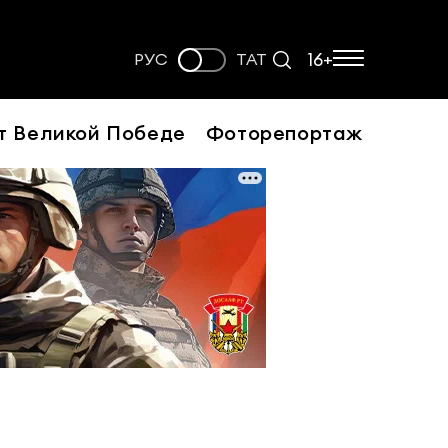
16+
РУС
ТАТ
т Великой Победе
Фоторепортаж