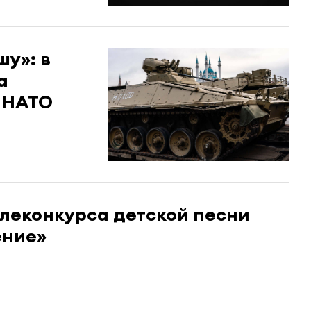
шу»: в
а
 НАТО
елеконкурса детской песни
ение»