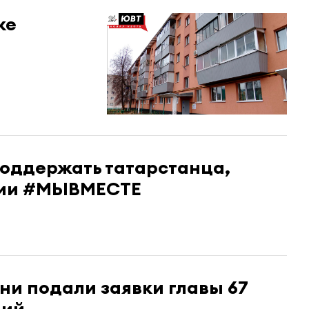
ке
поддержать татарстанца,
мии #МЫВМЕСТЕ
ни подали заявки главы 67
ний