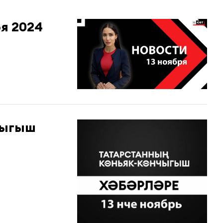
ря 2024
чыгыш