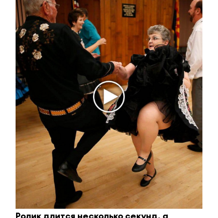
равнодушным
i
Ржу не переставая, это видео пересмотришь не
раз
Ролик длится несколько секунд, а