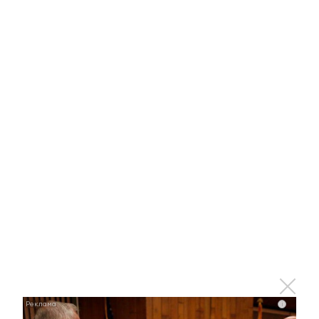
i
i
Королева вагона отожгла! Видео не оставит