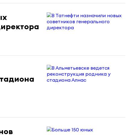
ых
директора
стадиона
нов