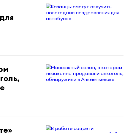
 для
ом
голь,
ке
те»