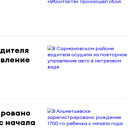
одителя
авление
ировано
с начала