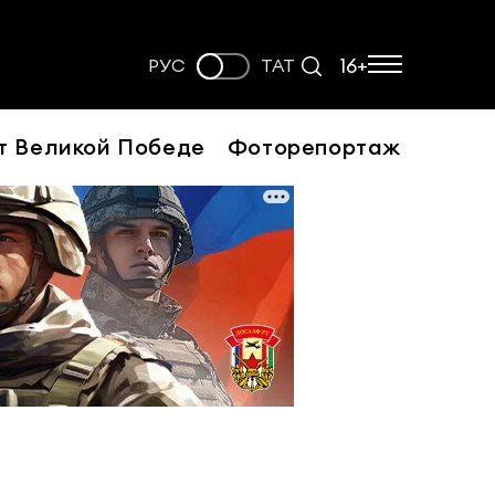
16+
РУС
ТАТ
т Великой Победе
Фоторепортаж