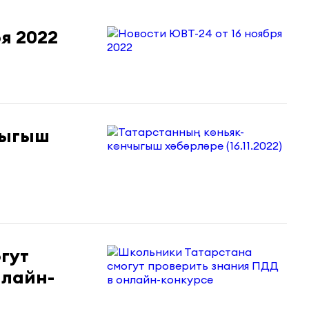
я 2022
чыгыш
гут
нлайн-