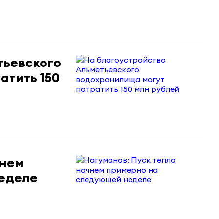
тьевского
атить 150
чнем
еделе