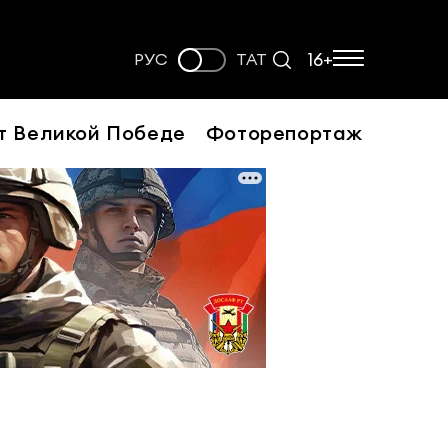
16+
РУС
ТАТ
т Великой Победе
Фоторепортаж