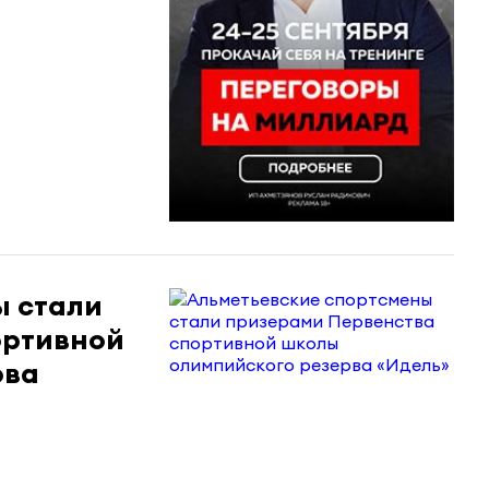
ы стали
ортивной
рва