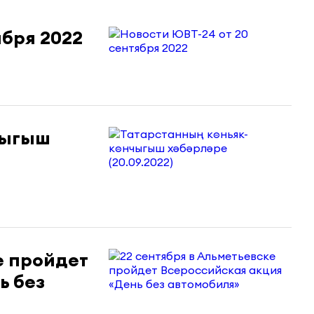
ября 2022
чыгыш
е пройдет
ь без