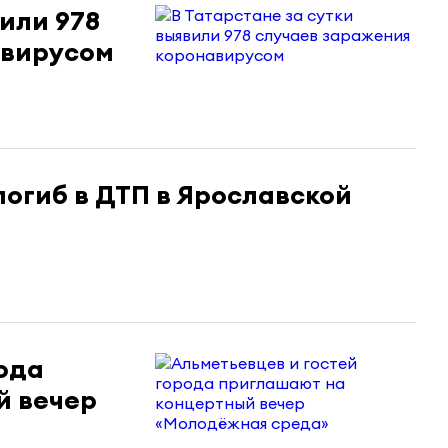
вили 978
авирусом
огиб в ДТП в Ярославской
ода
й вечер