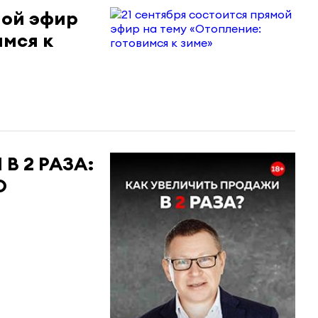
мой эфир
имся к
В 2 РАЗА:
О